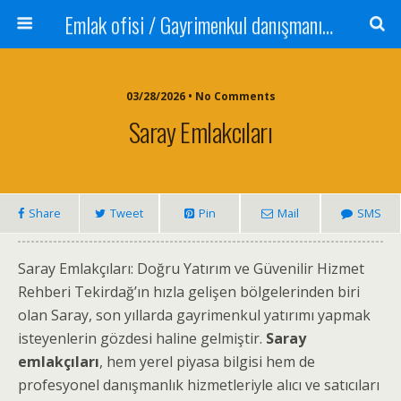
Emlak ofisi / Gayrimenkul danışmanı Satılık daire / Kiralık daire Satılık arsa / Tarla Satılık dükkan / Mağaza Devren satılık işyeri Depo ve antrepo Yatırım: Yatırımlık arsa
03/28/2026 • No Comments
Saray Emlakcıları
Share
Tweet
Pin
Mail
SMS
Saray Emlakçıları: Doğru Yatırım ve Güvenilir Hizmet
Rehberi Tekirdağ’ın hızla gelişen bölgelerinden biri
olan Saray, son yıllarda gayrimenkul yatırımı yapmak
isteyenlerin gözdesi haline gelmiştir.
Saray
emlakçıları
, hem yerel piyasa bilgisi hem de
profesyonel danışmanlık hizmetleriyle alıcı ve satıcıları