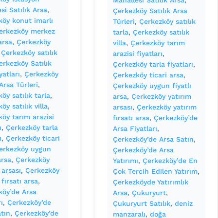
Mahallesi Satılık Arsa
, 
si Satılık Arsa
, 
Çerkezköy Satılık Arsa
köy konut imarlı
Türleri
, 
Çerkezköy satılık
erkezköy merkez
tarla
, 
Çerkezköy satılık
 arsa
, 
Çerkezköy
villa
, 
Çerkezköy tarım
 
Çerkezköy satılık
arazisi fiyatları
, 
erkezköy Satılık
Çerkezköy tarla fiyatları
, 
yatları
, 
Çerkezköy
Çerkezköy ticari arsa
, 
 Arsa Türleri
, 
Çerkezköy uygun fiyatlı
öy satılık tarla
, 
arsa
, 
Çerkezköy yatırım
öy satılık villa
, 
arsası
, 
Çerkezköy yatırım
öy tarım arazisi
fırsatı arsa
, 
Çerkezköy’de
ı
, 
Çerkezköy tarla
Arsa Fiyatları
, 
ı
, 
Çerkezköy ticari
Çerkezköy’de Arsa Satın
, 
erkezköy uygun
Çerkezköy’de Arsa
arsa
, 
Çerkezköy
Yatırımı
, 
Çerkezköy’de En
 arsası
, 
Çerkezköy
Çok Tercih Edilen Yatırım
, 
 fırsatı arsa
, 
Çerkezköyde Yatırımlık
köy’de Arsa
Arsa
, 
Çukuryurt
, 
ı
, 
Çerkezköy’de
Çukuryurt Satılık
, 
deniz
tın
, 
Çerkezköy’de
manzaralı
, 
doğa