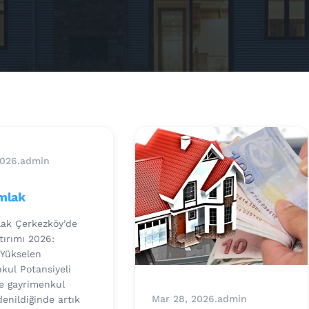
2026
.
admin
emlak
lak Çerkezköy’de
tırımı 2026:
 Yükselen
kul Potansiyeli
de gayrimenkul
Mar 28, 2026
.
admin
denildiğinde artık