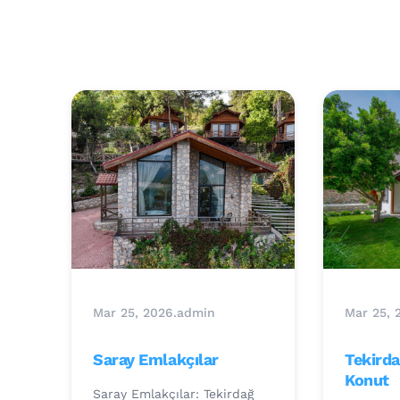
Mar 25, 2026
.
admin
Mar 25, 
Saray Emlakçılar
Tekirda
Konut
Saray Emlakçılar: Tekirdağ