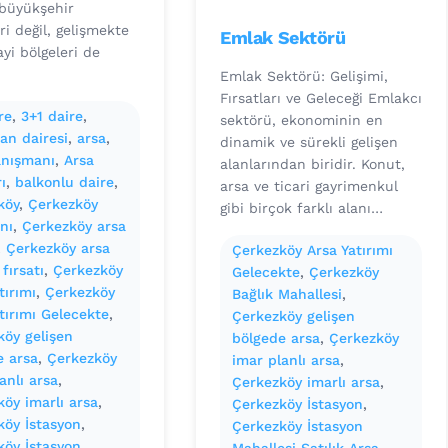
 büyükşehir
i değil, gelişmekte
Emlak Sektörü
yi bölgeleri de
Emlak Sektörü: Gelişimi,
Fırsatları ve Geleceği Emlakcı
re
, 
3+1 daire
, 
sektörü, ekonominin en
an dairesi
, 
arsa
, 
dinamik ve sürekli gelişen
anışmanı
, 
Arsa
alanlarından biridir. Konut,
ı
, 
balkonlu daire
, 
arsa ve ticari gayrimenkul
köy
, 
Çerkezköy
gibi birçok farklı alanı…
anı
, 
Çerkezköy arsa
, 
Çerkezköy arsa
Çerkezköy Arsa Yatırımı
 fırsatı
, 
Çerkezköy
Gelecekte
, 
Çerkezköy
tırımı
, 
Çerkezköy
Bağlık Mahallesi
, 
tırımı Gelecekte
, 
Çerkezköy gelişen
köy gelişen
bölgede arsa
, 
Çerkezköy
e arsa
, 
Çerkezköy
imar planlı arsa
, 
anlı arsa
, 
Çerkezköy imarlı arsa
, 
öy imarlı arsa
, 
Çerkezköy İstasyon
, 
köy İstasyon
, 
Çerkezköy İstasyon
köy İstasyon