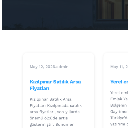
May 12, 2026
.
admin
May 11, 
Kızılpınar Satılık Arsa
Yerel 
Fiyatları
Yerel em
Emlak Ya
Kızılpınar Satılık Arsa
Bölgenin
Fiyatları Kızılpınada satılık
Gayrimen
arsa fiyatları, son yıllarda
Türkiye’
önemli ölçüde artış
yatırımı 
göstermiştir. Bunun en