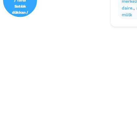
merkez
Satılık
daire.
, 
dükkan /
mülk
Mağaza
Devren
satılık
işyeri Depo
ve antrepo
Yatırım:
Yatırımlık
arsa