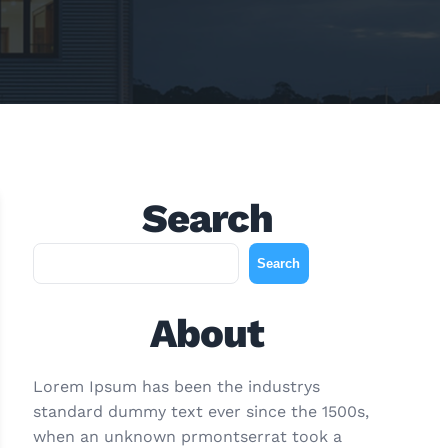
Search
A
Search
r
a
About
Lorem Ipsum has been the industrys
standard dummy text ever since the 1500s,
when an unknown prmontserrat took a