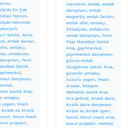
tırımı
, 
manzaralı
, 
emlak
, 
emlak
köy’de En Çok
danışmanı
, 
emlak
Edilen Yatırım
, 
ekspertiz
, 
emlak ilanları
, 
öyde Yatırımlık
emlak ofisi
, 
emlakçı
, 
ukuryurt
, 
Emlakçılar
, 
emlakcılar,
rt Satılık
, 
deniz
emlak danışmanı
, 
Fevzi
alı
, 
emlak ilanları
, 
Paşa Mahallesi Satılık
fisi
, 
emlakçı
, 
Arsa
, 
gayrimenkul
, 
lar
, 
emlakcılar,
gayrimenkul danışmanı
, 
danışmanı
, 
Fevzi
güncel emlak
, 
hallesi Satılık
Güngörmez Satılık Arsa
, 
ayrimenkul
, 
güvenilir emlakçı
, 
enkul danışmanı
, 
huzurlu yaşam
, 
İmarlı
 emlak
, 
Arsalar
, 
İstasyon
mez Satılık Arsa
, 
Mahallesi satılık arsa
, 
ir emlakçı
, 
kira getirisi
, 
kiralık daire
, 
u yaşam
, 
İmarlı
kiralık daire danışmanı
, 
, 
kiralık ev
, 
kiralık
kiralık ev
, 
kiralık işyeri
, 
konut
, 
Konut imarlı
konut
, 
Konut imarlı arsa
, 
onut projeleri
, 
konut projeleri
, 
merkezi