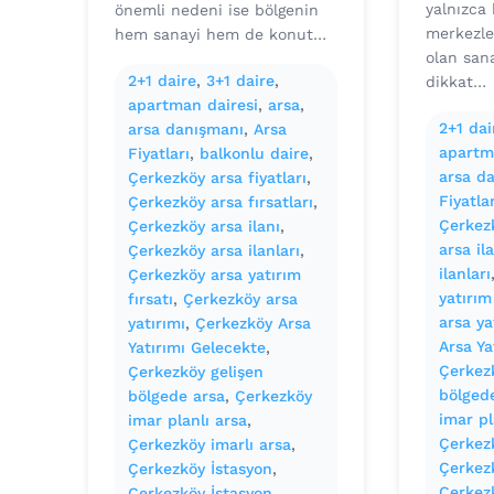
yalnızca
önemli nedeni ise bölgenin
merkezler
hem sanayi hem de konut…
olan sana
2+1 daire
, 
3+1 daire
, 
dikkat…
apartman dairesi
, 
arsa
, 
2+1 dai
arsa danışmanı
, 
Arsa
apartm
Fiyatları
, 
balkonlu daire
, 
arsa d
Çerkezköy arsa fiyatları
, 
Fiyatlar
Çerkezköy arsa fırsatları
, 
Çerkez
Çerkezköy arsa ilanı
, 
arsa il
Çerkezköy arsa ilanları
, 
ilanları
Çerkezköy arsa yatırım
yatırım
fırsatı
, 
Çerkezköy arsa
arsa ya
yatırımı
, 
Çerkezköy Arsa
Arsa Ya
Yatırımı Gelecekte
, 
Çerkez
Çerkezköy gelişen
bölged
bölgede arsa
, 
Çerkezköy
imar pl
imar planlı arsa
, 
Çerkezk
Çerkezköy imarlı arsa
, 
Çerkez
Çerkezköy İstasyon
, 
Çerkez
Çerkezköy İstasyon