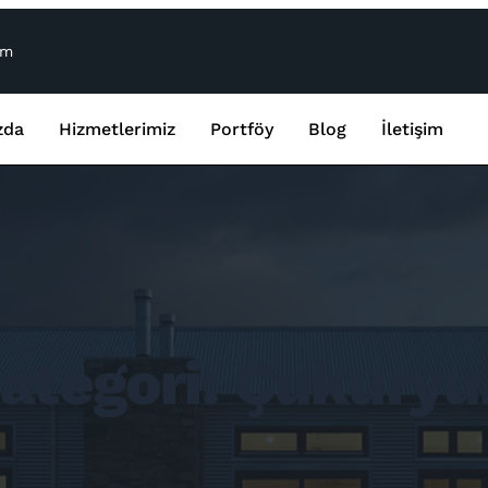
om
zda
Hizmetlerimiz
Portföy
Blog
İletişim
ategori:
Çukuryu