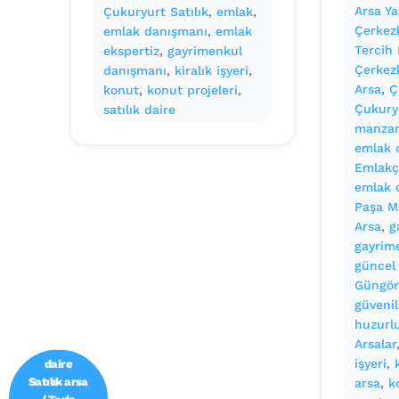
Arsa Ya
Çukuryurt Satılık
, 
emlak
, 
Çerkez
emlak danışmanı
, 
emlak
Tercih 
ekspertiz
, 
gayrimenkul
Çerkezk
danışmanı
, 
kiralık işyeri
, 
Arsa
, 
Ç
konut
, 
konut projeleri
, 
Çukuryu
satılık daire
manzar
emlak o
Emlakçı
emlak 
Paşa Ma
Emlak ofisi
Arsa
, 
g
/
gayrim
Gayrimenk
güncel
ul
Güngör
danışmanı
güvenil
Satılık
huzurl
daire /
Arsalar
Kiralık
daire
işyeri
, 
Satılık arsa
arsa
, 
k
/ Tarla