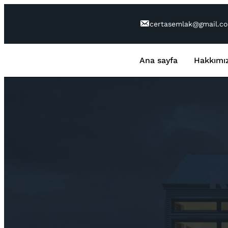
İçeriğe
geç
certasemlak@gmail.c
Ana sayfa
Hakkımı
K