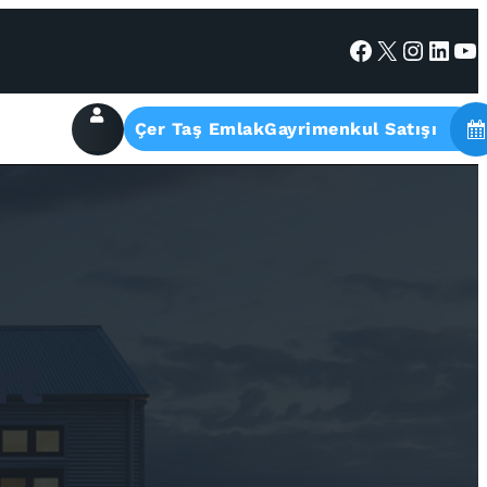
Facebook
X
Instagram
LinkedIn
YouTube
Çer Taş EmlakGayrimenkul Satışı
rt