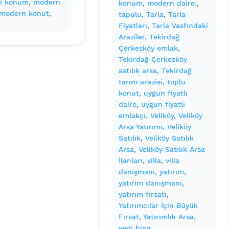
i konum
, 
modern
konum
, 
modern daire.
, 
modern konut
, 
tapulu
, 
Tarla
, 
Tarla
Fiyatları
, 
Tarla Vasfındaki
Araziler
, 
Tekirdağ
Çerkezköy emlak
, 
Tekirdağ Çerkezköy
satılık arsa
, 
Tekirdağ
tarım arazisi
, 
toplu
konut
, 
uygun fiyatlı
daire
, 
uygun fiyatlı
emlakçı
, 
Veliköy
, 
Veliköy
Arsa Yatırımı
, 
Veliköy
Satılık
, 
Veliköy Satılık
Arsa
, 
Veliköy Satılık Arsa
İlanları
, 
villa
, 
villa
danışmanı
, 
yatırım
, 
yatırım danışmanı
, 
yatırım fırsatı
, 
Yatırımcılar İçin Büyük
Fırsat
, 
Yatırımlık Arsa
, 
yeni bina