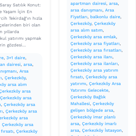
apartman dairesi
, 
arsa
, 
Saray Satılık Konut:
arsa danışmanı
, 
Arsa
ve Yaşam İçin En
Fiyatları
, 
balkonlu daire
, 
cih Tekirdağ’ın hızla
Çerkezköy
, 
Çerkezköy
lçelerinden biri olan
arsa alım satım
, 
n yıllarda
Çerkezköy arsa emlak
, 
kul yatırımı yapmak
Çerkezköy arsa fiyatları
, 
erin gözdesi…
Çerkezköy arsa fırsatları
, 
Çerkezköy arsa ilanı
, 
re
, 
3+1 daire
, 
Çerkezköy arsa ilanları
, 
an dairesi
, 
arsa
, 
Çerkezköy arsa yatırım
anışmanı
, 
Arsa
fırsatı
, 
Çerkezköy arsa
ı
, 
Çerkezköy
, 
yatırımı
, 
Çerkezköy Arsa
köy arsa alım
Yatırımı Gelecekte
, 
Çerkezköy arsa
Çerkezköy Bağlık
 
Çerkezköy arsa
Mahallesi
, 
Çerkezköy
ı
, 
Çerkezköy arsa
gelişen bölgede arsa
, 
rı
, 
Çerkezköy arsa
Çerkezköy imar planlı
erkezköy arsa
arsa
, 
Çerkezköy imarlı
, 
Çerkezköy arsa
arsa
, 
Çerkezköy İstasyon
, 
 fırsatı
, 
Çerkezköy