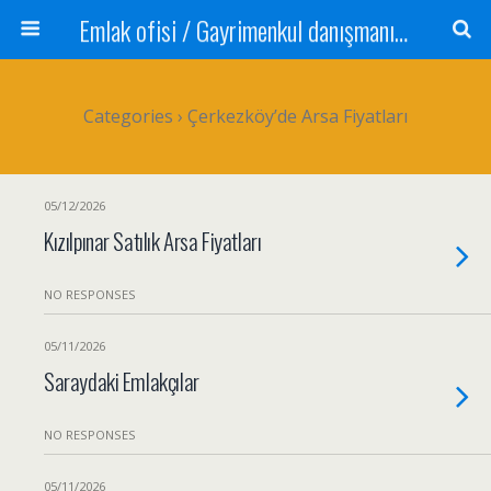
Emlak ofisi / Gayrimenkul danışmanı Satılık daire / Kiralık daire Satılık arsa / Tarla Satılık dükkan / Mağaza Devren satılık işyeri Depo ve antrepo Yatırım: Yatırımlık arsa
Categories ›
Çerkezköy’de Arsa Fiyatları
05/12/2026
Kızılpınar Satılık Arsa Fiyatları
NO RESPONSES
05/11/2026
Saraydaki Emlakçılar
NO RESPONSES
05/11/2026