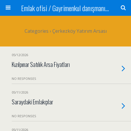
Emlak ofisi / Gayrimenkul danışmanı Satılık daire / Kiralık daire Satılık arsa / Tarla Satılık dükkan / Mağaza Devren satılık işyeri Depo ve antrepo Yatırım: Yatırımlık arsa
Categories ›
Çerkezköy Yatırım Arsası
05/12/2026
Kızılpınar Satılık Arsa Fiyatları
NO RESPONSES
05/11/2026
Saraydaki Emlakçılar
NO RESPONSES
05/11/2026