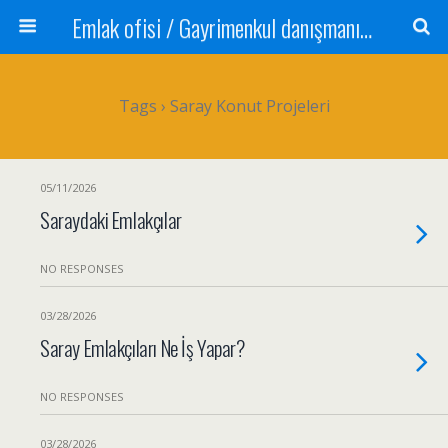
Emlak ofisi / Gayrimenkul danışmanı Satılık daire / Kiralık daire Satılık arsa / Tarla Satılık dükkan / Mağaza Devren satılık işyeri Depo ve antrepo Yatırım: Yatırımlık arsa
Tags › Saray Konut Projeleri
05/11/2026
Saraydaki Emlakçılar
NO RESPONSES
03/28/2026
Saray Emlakçıları Ne İş Yapar?
NO RESPONSES
03/28/2026