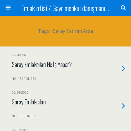
Emlak ofisi / Gayrimenkul danışmanı Satılık daire / Kiralık daire Satılık arsa / Tarla Satılık dükkan / Mağaza Devren satılık işyeri Depo ve antrepo Yatırım: Yatırımlık arsa
Tags › Saray Yatırım Arsa
03/28/2026
Saray Emlakçıları Ne İş Yapar?
NO RESPONSES
03/28/2026
Saray Emlakcıları
NO RESPONSES
03/02/2026