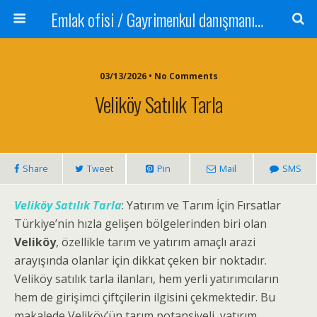
Emlak ofisi / Gayrimenkul danışmanı Satılık daire / Kiralık daire Satılık arsa / Tarla Satılık dükkan / Mağaza Devren satılık işyeri Depo ve antrepo Yatırım: Yatırımlık arsa
03/13/2026 • No Comments
Veliköy Satılık Tarla
Share
Tweet
Pin
Mail
SMS
Veliköy Satılık Tarla
: Yatırım ve Tarım İçin Fırsatlar
Türkiye’nin hızla gelişen bölgelerinden biri olan
Veliköy
, özellikle tarım ve yatırım amaçlı arazi
arayışında olanlar için dikkat çeken bir noktadır.
Veliköy satılık tarla ilanları, hem yerli yatırımcıların
hem de girişimci çiftçilerin ilgisini çekmektedir. Bu
makalede Veliköy’ün tarım potansiyeli, yatırım