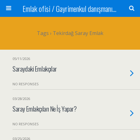
Emlak ofisi / Gayrimenkul danışmanı Satılık daire / Kiralık daire Satılık arsa / Tarla Satılık dükkan / Mağaza Devren satılık işyeri Depo ve antrepo Yatırım: Yatırımlık arsa
Tags › Tekirdağ Saray Emlak
05/11/2026
Saraydaki Emlakçılar
NO RESPONSES
03/28/2026
Saray Emlakçıları Ne İş Yapar?
NO RESPONSES
03/25/2026