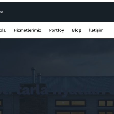
om
zda
Hizmetlerimiz
Portföy
Blog
İletişim
et:
tarla fiyatları