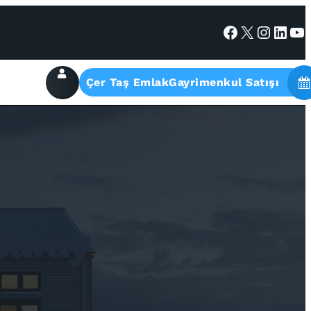
Facebook
X
Instagram
LinkedIn
YouTube
Çer Taş EmlakGayrimenkul Satışı
 Saray