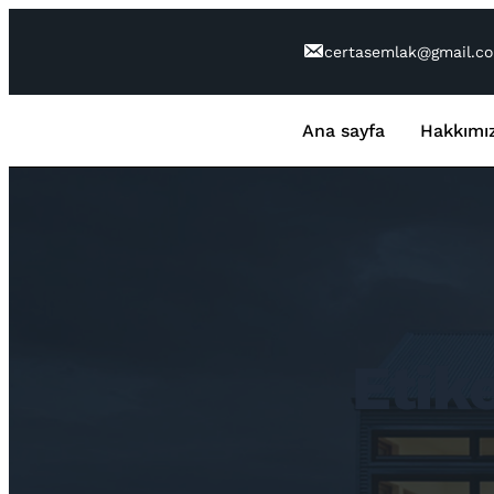
İçeriğe
geç
certasemlak@gmail.c
Ana sayfa
Hakkımı
Etik