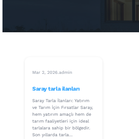
Mar 2, 2026
.
admin
Saray tarla ilanları
Saray Tarla İlanları: Yatırım
ve Tarım İçin Fırsatlar Saray,
hem yatırım amaçlı hem de
tarım faaliyetleri için ideal
tarlalara sahip bir bölgedir.
Son yıllarda tarla…