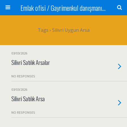
Emlak ofisi / Gayrimenkul danışmanı Satılık daire / Kiralık daire Satılık arsa / Tarla Satılık dükkan / Mağaza Devren satılık işyeri Depo ve antrepo Yatırım: Yatırımlık arsa
Tags › Silivri Uygun Arsa
03/03/2026
Silivri Satılık Arsalar
NO RESPONSES
03/03/2026
Silivri Satılık Arsa
NO RESPONSES