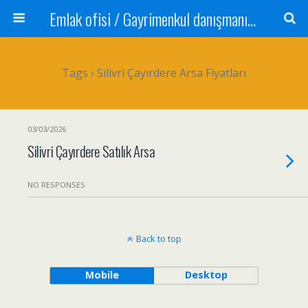
Emlak ofisi / Gayrimenkul danışmanı Satılık daire / Kiralık daire Satılık arsa / Tarla Satılık dükkan / Mağaza Devren satılık işyeri Depo ve antrepo Yatırım: Yatırımlık arsa
Tags › Silivri Çayırdere Arsa Fiyatları
03/03/2026
Silivri Çayırdere Satılık Arsa
NO RESPONSES
Back to top
Mobile
Desktop