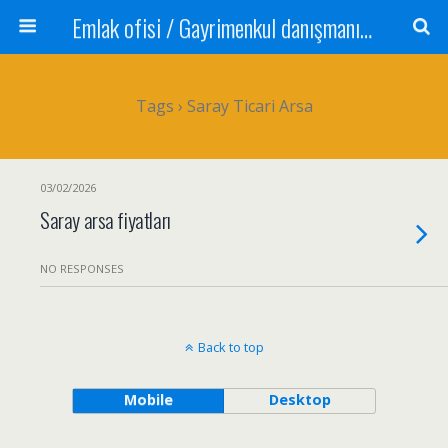
Emlak ofisi / Gayrimenkul danışmanı Satılık daire / Kiralık daire Satılık arsa / Tarla Satılık dükkan / Mağaza Devren satılık işyeri Depo ve antrepo Yatırım: Yatırımlık arsa
Tags › Saray Ticari Arsa
03/02/2026
Saray arsa fiyatları
NO RESPONSES
Back to top
Mobile
Desktop