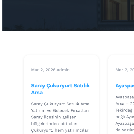
Mar 2, 2026
.
admin
Mar 2, 2
Saray Çukuryurt Satılık
Ayaspaş
Arsa
Ayaspaşa
Arsa – 2
Saray Çukuryurt Satılık Arsa:
Tekirdağ 
Yatırım ve Gelecek Fırsatları
bağlı Ay
Saray ilçesinin gelişen
Ayazpaşa
bölgelerinden biri olan
da yazılı
Çukuryurt, hem yatırımcılar