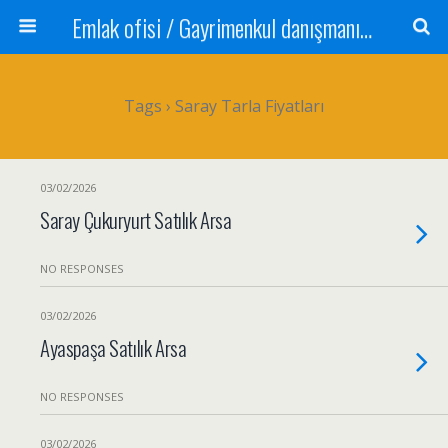
Emlak ofisi / Gayrimenkul danışmanı Satılık daire / Kiralık daire Satılık arsa / Tarla Satılık dükkan / Mağaza Devren satılık işyeri Depo ve antrepo Yatırım: Yatırımlık arsa
Tags › Saray Tarla Fiyatları
03/02/2026
Saray Çukuryurt Satılık Arsa
NO RESPONSES
03/02/2026
Ayaspaşa Satılık Arsa
NO RESPONSES
03/02/2026