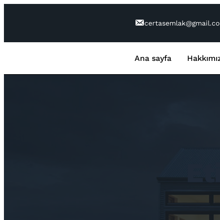
İçeriğe
geç
certasemlak@gmail.c
Ana sayfa
Hakkımı
Et