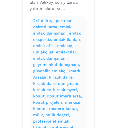
alan Veliköy, son yıllarda
yatırımcıların ve…
2+1 daire
, 
apartman
dairesi
, 
arsa
, 
emlak
, 
emlak danışmanı
, 
emlak
ekspertiz
, 
emlak ilanları
, 
emlak ofisi
, 
emlakçı
, 
Emlakçılar
, 
emlakcılar,
emlak danışmanı
, 
gayrimenkul danışmanı
, 
güvenilir emlakçı
, 
İmarlı
Arsalar
, 
kiralık daire
, 
kiralık daire danışmanı
, 
kiralık ev
, 
kiralık işyeri
, 
konut
, 
Konut imarlı arsa
, 
konut projeleri
, 
merkezi
konum
, 
modern konut
, 
mülk
, 
mülk değeri
, 
profesyonel emlak
hizmeti
, 
profesyonel