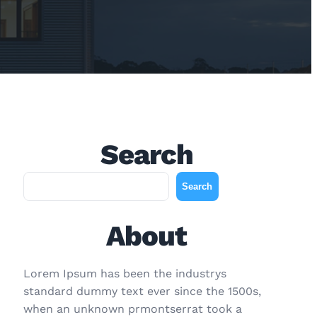
Search
A
Search
r
a
About
Lorem Ipsum has been the industrys
standard dummy text ever since the 1500s,
when an unknown prmontserrat took a