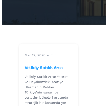
Mar 12, 2026
.
admin
Veliköy Satılık Arsa
Veliköy Satılık Arsa: Yatırım
ve Hayalinizdeki Araziye
Ulaşmanın Rehberi
Türkiye’nin sanayi ve
yerleşim bölgeleri arasında
stratejik bir konumda yer