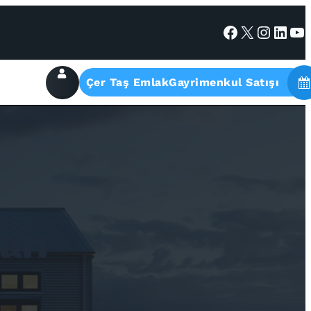
Facebook
X
Instagram
LinkedIn
YouTube
Çer Taş EmlakGayrimenkul Satışı
arı