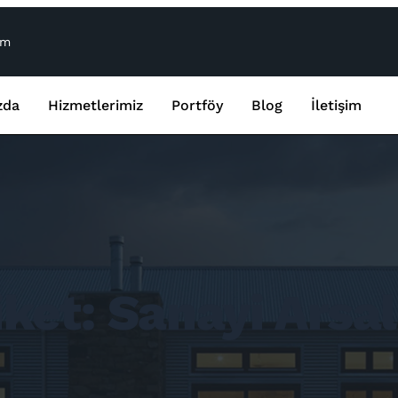
om
zda
Hizmetlerimiz
Portföy
Blog
İletişim
iket:
Sanayi Arsal