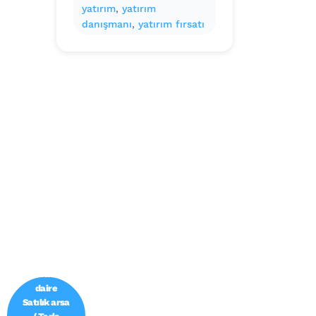
yatırım
, 
yatırım
danışmanı
, 
yatırım fırsatı
Emlak ofisi
/
Gayrimenk
ul
danışmanı
Satılık
daire /
Kiralık
daire
Satılık arsa
/ Tarla