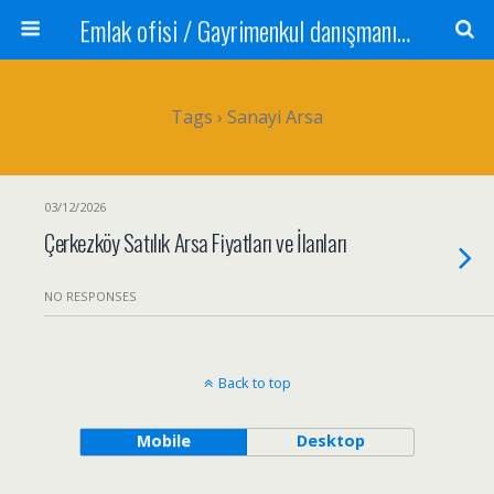
Emlak ofisi / Gayrimenkul danışmanı Satılık daire / Kiralık daire Satılık arsa / Tarla Satılık dükkan / Mağaza Devren satılık işyeri Depo ve antrepo Yatırım: Yatırımlık arsa
Tags › Sanayi Arsa
03/12/2026
Çerkezköy Satılık Arsa Fiyatları ve İlanları
NO RESPONSES
Back to top
Mobile
Desktop