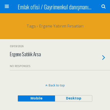
Emlak ofisi / Gayrimenkul danışmanı Satılık daire / Kiralık daire Satılık arsa / Tarla Satılık dükkan / Mağaza Devren satılık işyeri Depo ve antrepo Yatırım: Yatırımlık arsa
Tags › Ergene Yatırım Fırsatları
03/03/2026
Ergene Satılık Arsa
NO RESPONSES
Back to top
Mobile
Desktop