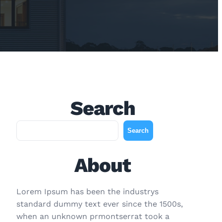
Search
A
Search
r
a
About
Lorem Ipsum has been the industrys
standard dummy text ever since the 1500s,
when an unknown prmontserrat took a