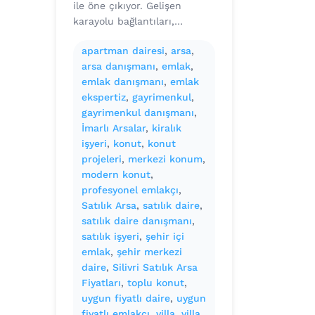
ile öne çıkıyor. Gelişen
karayolu bağlantıları,…
apartman dairesi
, 
arsa
, 
arsa danışmanı
, 
emlak
, 
emlak danışmanı
, 
emlak
ekspertiz
, 
gayrimenkul
, 
gayrimenkul danışmanı
, 
İmarlı Arsalar
, 
kiralık
işyeri
, 
konut
, 
konut
projeleri
, 
merkezi konum
, 
modern konut
, 
profesyonel emlakçı
, 
Satılık Arsa
, 
satılık daire
, 
satılık daire danışmanı
, 
satılık işyeri
, 
şehir içi
emlak
, 
şehir merkezi
daire
, 
Silivri Satılık Arsa
Fiyatları
, 
toplu konut
, 
uygun fiyatlı daire
, 
uygun
fiyatlı emlakçı
, 
villa
, 
villa