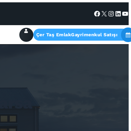
Facebook
X
Instagram
LinkedIn
YouTube
Çer Taş EmlakGayrimenkul Satışı
 arsa