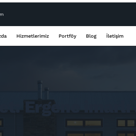
om
zda
Hizmetlerimiz
Portföy
Blog
İletişim
et:
Ergene imarlı