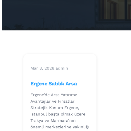
Mar 3, 2026
.
admin
Ergene Satılık Arsa
Ergene’de Arsa Yatırımı:
Avantajlar ve Fırsatlar
Stratejik Konum Ergene,
İstanbul başta olmak üzere
Trakya ve Marmara’nın
önemli merkezlerine yakınlığı