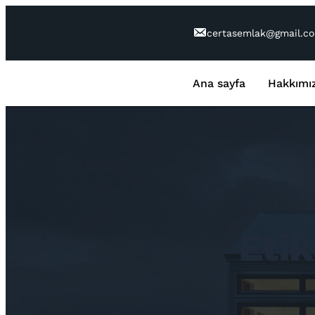
İçeriğe
geç
certasemlak@gmail.c
Ana sayfa
Hakkımı
Etik