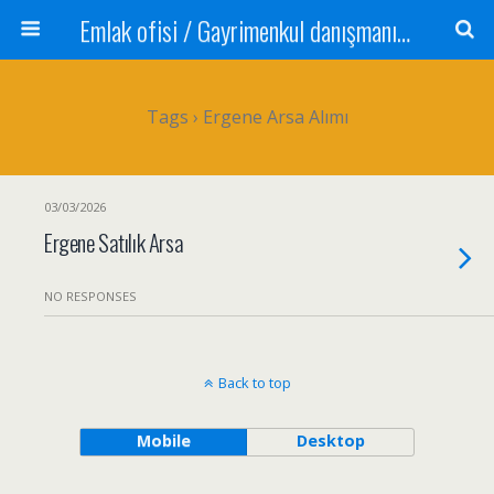
Emlak ofisi / Gayrimenkul danışmanı Satılık daire / Kiralık daire Satılık arsa / Tarla Satılık dükkan / Mağaza Devren satılık işyeri Depo ve antrepo Yatırım: Yatırımlık arsa
Tags › Ergene Arsa Alımı
03/03/2026
Ergene Satılık Arsa
NO RESPONSES
Back to top
Mobile
Desktop