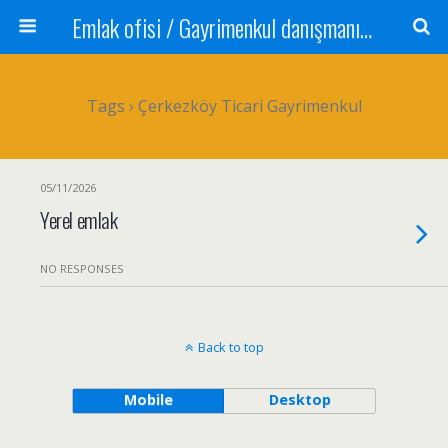
Emlak ofisi / Gayrimenkul danışmanı Satılık daire / Kiralık daire Satılık arsa / Tarla Satılık dükkan / Mağaza Devren satılık işyeri Depo ve antrepo Yatırım: Yatırımlık arsa
Tags › Çerkezköy Ticari Gayrimenkul
05/11/2026
Yerel emlak
NO RESPONSES
Back to top
Mobile
Desktop