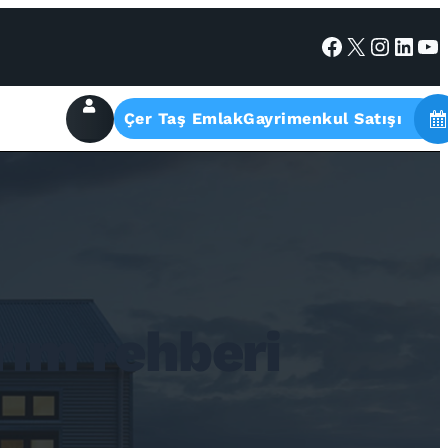
Facebook
X
Instagram
LinkedIn
YouTube
Çer Taş EmlakGayrimenkul Satışı
rım rehberi