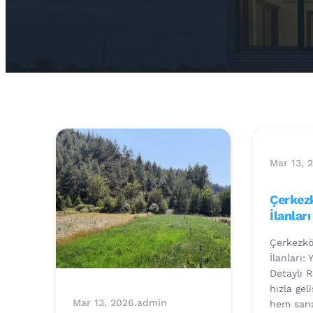
Mar 13, 
Çerkezk
İlanları
Çerkezköy
İlanları: 
Detaylı R
hızla gel
Mar 13, 2026
.
admin
hem sana