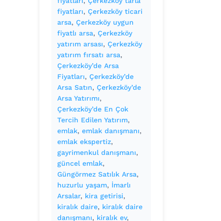
fiyatları
, 
Çerkezköy tarla
fiyatları
, 
Çerkezköy ticari
arsa
, 
Çerkezköy uygun
fiyatlı arsa
, 
Çerkezköy
yatırım arsası
, 
Çerkezköy
yatırım fırsatı arsa
, 
Çerkezköy’de Arsa
Fiyatları
, 
Çerkezköy’de
Arsa Satın
, 
Çerkezköy’de
Arsa Yatırımı
, 
Çerkezköy’de En Çok
Tercih Edilen Yatırım
, 
emlak
, 
emlak danışmanı
, 
emlak ekspertiz
, 
gayrimenkul danışmanı
, 
güncel emlak
, 
Güngörmez Satılık Arsa
, 
huzurlu yaşam
, 
İmarlı
Arsalar
, 
kira getirisi
, 
kiralık daire
, 
kiralık daire
danışmanı
, 
kiralık ev
, 