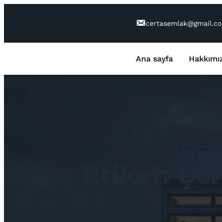
İçeriğe
geç
certasemlak@gmail.c
Ana sayfa
Hakkımı
Etiket:
Çer