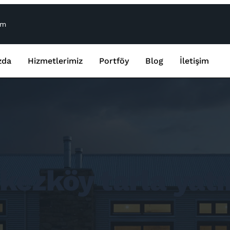
om
zda
Hizmetlerimiz
Portföy
Blog
İletişim
kezköy tarla yatı