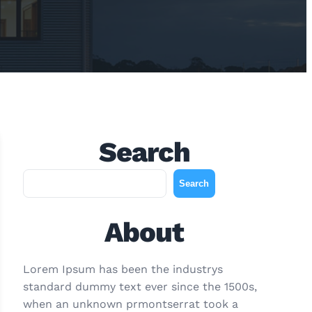
Search
A
Search
r
a
About
Lorem Ipsum has been the industrys
standard dummy text ever since the 1500s,
when an unknown prmontserrat took a