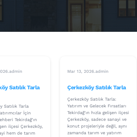
2026
.
admin
Mar 13, 2026
.
admin
öy Satılık Tarla
Çerkezköy Satılık Tarla
Çerkezköy Satılık Tarla:
Yatırım ve Gelecek Fırsatları
 Satılık Tarla
Tekirdağ’ın hızla gelişen ilçesi
Yatırımcılar İçin
Çerkezköy, sadece sanayi ve
ehberi Tekirdağ’ın
konut projeleriyle değil, aynı
işen ilçesi Çerkezköy,
zamanda tarım ve yatırım
yi hem de tarım