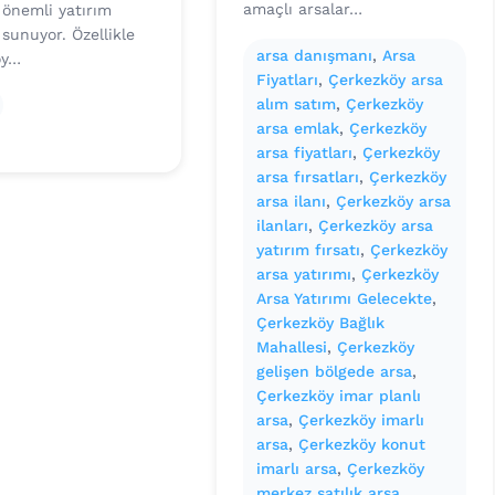
amaçlı arsalar…
 önemli yatırım
ı sunuyor. Özellikle
arsa danışmanı
, 
Arsa
öy…
Fiyatları
, 
Çerkezköy arsa
alım satım
, 
Çerkezköy
arsa emlak
, 
Çerkezköy
arsa fiyatları
, 
Çerkezköy
arsa fırsatları
, 
Çerkezköy
arsa ilanı
, 
Çerkezköy arsa
ilanları
, 
Çerkezköy arsa
yatırım fırsatı
, 
Çerkezköy
arsa yatırımı
, 
Çerkezköy
Arsa Yatırımı Gelecekte
, 
Çerkezköy Bağlık
Mahallesi
, 
Çerkezköy
gelişen bölgede arsa
, 
Çerkezköy imar planlı
arsa
, 
Çerkezköy imarlı
arsa
, 
Çerkezköy konut
imarlı arsa
, 
Çerkezköy
merkez satılık arsa
, 