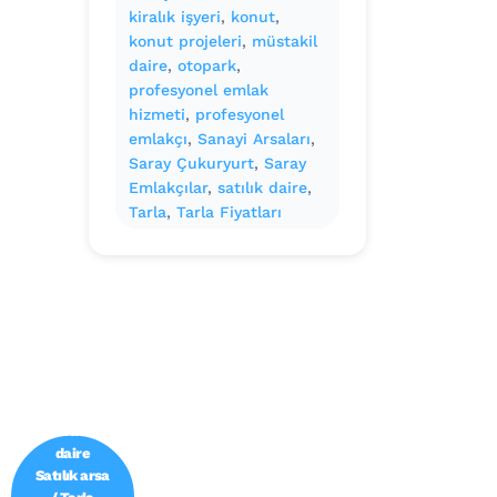
kiralık işyeri
, 
konut
, 
konut projeleri
, 
müstakil
daire
, 
otopark
, 
profesyonel emlak
hizmeti
, 
profesyonel
emlakçı
, 
Sanayi Arsaları
, 
Saray Çukuryurt
, 
Saray
Emlakçılar
, 
satılık daire
, 
Tarla
, 
Tarla Fiyatları
Emlak ofisi
/
Gayrimenk
ul
danışmanı
Satılık
daire /
Kiralık
daire
Satılık arsa
/ Tarla