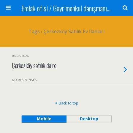
Emlak ofisi / Gayrimenkul danışmanı Satılık daire / Kiralık daire Satılık arsa / Tarla Satılık dükkan / Mağaza Devren satılık işyeri Depo ve antrepo Yatırım: Yatırımlık arsa
Tags › Çerkezköy Satılık Ev Ilanları
03/06/2026
Çerkezköy satılık daire
NO RESPONSES
Back to top
Mobile
Desktop