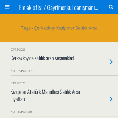
Emlak ofisi / Gayrimenkul danışmanı Satılık daire / Kiralık daire Satılık arsa / Tarla Satılık dükkan / Mağaza Devren satılık işyeri Depo ve antrepo Yatırım: Yatırımlık arsa
Tags › Çerkezköy Kızılpınar Satılık Arsa
03/13/2026
Çerkezköy’de satılık arsa seçenekleri
NO RESPONSES
03/12/2026
Kızılpınar Atatürk Mahallesi Satılık Arsa
Fiyatları
NO RESPONSES