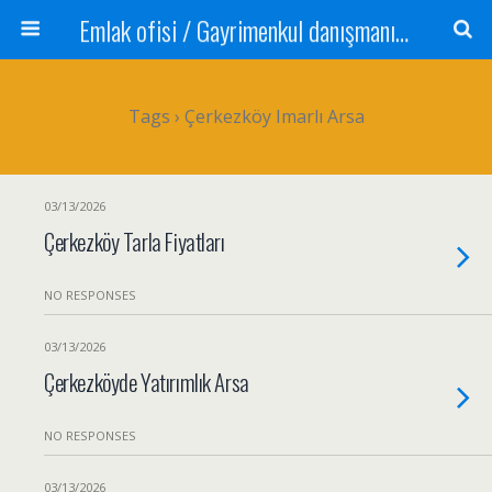
Emlak ofisi / Gayrimenkul danışmanı Satılık daire / Kiralık daire Satılık arsa / Tarla Satılık dükkan / Mağaza Devren satılık işyeri Depo ve antrepo Yatırım: Yatırımlık arsa
Tags › Çerkezköy Imarlı Arsa
03/13/2026
Çerkezköy Tarla Fiyatları
NO RESPONSES
03/13/2026
Çerkezköyde Yatırımlık Arsa
NO RESPONSES
03/13/2026