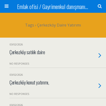
Emlak ofisi / Gayrimenkul danışmanı Satılık daire / Kiralık daire Satılık arsa / Tarla Satılık dükkan / Mağaza Devren satılık işyeri Depo ve antrepo Yatırım: Yatırımlık arsa
Tags › Çerkezköy Daire Yatırımı
03/02/2026
Çerkezköy satılık daire
NO RESPONSES
03/02/2026
Çerkezköy konut yatırımı,
NO RESPONSES
03/02/2026