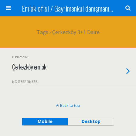
Emlak ofisi / Gayrimenkul danışmanı Satılık daire / Kiralık daire Satılık arsa / Tarla Satılık dükkan / Mağaza Devren satılık işyeri Depo ve antrepo Yatırım: Yatırımlık arsa
Tags › Çerkezköy 3+1 Daire
03/02/2026
Çerkezköy emlak
NO RESPONSES
Back to top
Mobile
Desktop