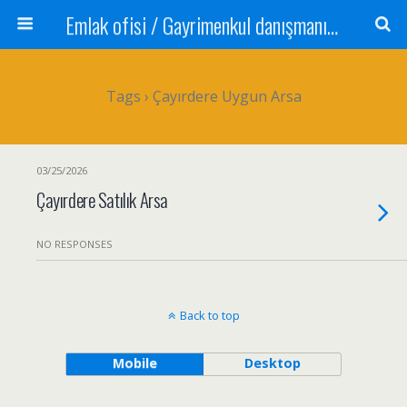
Emlak ofisi / Gayrimenkul danışmanı Satılık daire / Kiralık daire Satılık arsa / Tarla Satılık dükkan / Mağaza Devren satılık işyeri Depo ve antrepo Yatırım: Yatırımlık arsa
Tags › Çayırdere Uygun Arsa
03/25/2026
Çayırdere Satılık Arsa
NO RESPONSES
Back to top
Mobile
Desktop