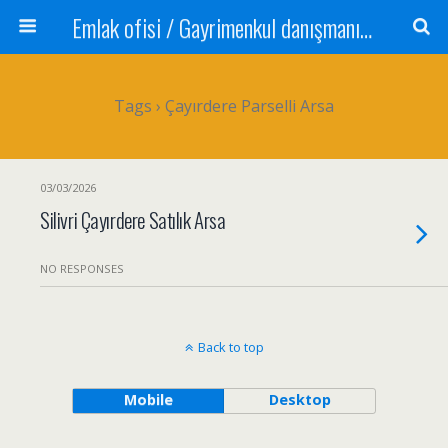
Emlak ofisi / Gayrimenkul danışmanı Satılık daire / Kiralık daire Satılık arsa / Tarla Satılık dükkan / Mağaza Devren satılık işyeri Depo ve antrepo Yatırım: Yatırımlık arsa
Tags › Çayırdere Parselli Arsa
03/03/2026
Silivri Çayırdere Satılık Arsa
NO RESPONSES
Back to top
Mobile
Desktop