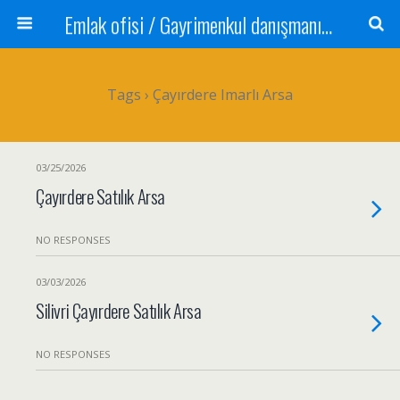
Emlak ofisi / Gayrimenkul danışmanı Satılık daire / Kiralık daire Satılık arsa / Tarla Satılık dükkan / Mağaza Devren satılık işyeri Depo ve antrepo Yatırım: Yatırımlık arsa
Tags › Çayırdere Imarlı Arsa
03/25/2026
Çayırdere Satılık Arsa
NO RESPONSES
03/03/2026
Silivri Çayırdere Satılık Arsa
NO RESPONSES