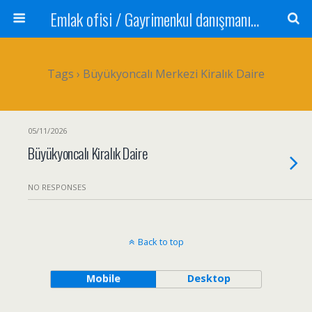
Emlak ofisi / Gayrimenkul danışmanı Satılık daire / Kiralık daire Satılık arsa / Tarla Satılık dükkan / Mağaza Devren satılık işyeri Depo ve antrepo Yatırım: Yatırımlık arsa
Tags › Büyükyoncalı Merkezi Kiralık Daire
05/11/2026
Büyükyoncalı Kiralık Daire
NO RESPONSES
Back to top
Mobile
Desktop