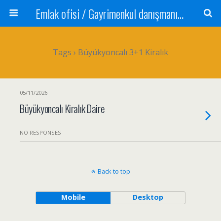
Emlak ofisi / Gayrimenkul danışmanı Satılık daire / Kiralık daire Satılık arsa / Tarla Satılık dükkan / Mağaza Devren satılık işyeri Depo ve antrepo Yatırım: Yatırımlık arsa
Tags › Büyükyoncalı 3+1 Kiralık
05/11/2026
Büyükyoncalı Kiralık Daire
NO RESPONSES
Back to top
Mobile
Desktop