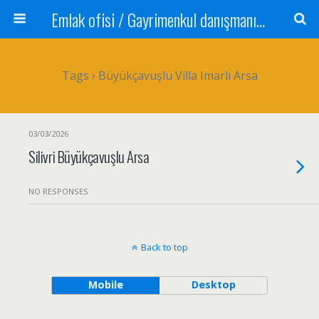
Emlak ofisi / Gayrimenkul danışmanı Satılık daire / Kiralık daire Satılık arsa / Tarla Satılık dükkan / Mağaza Devren satılık işyeri Depo ve antrepo Yatırım: Yatırımlık arsa
Tags › Büyükçavuşlu Villa Imarlı Arsa
03/03/2026
Silivri Büyükçavuşlu Arsa
NO RESPONSES
Back to top
Mobile
Desktop