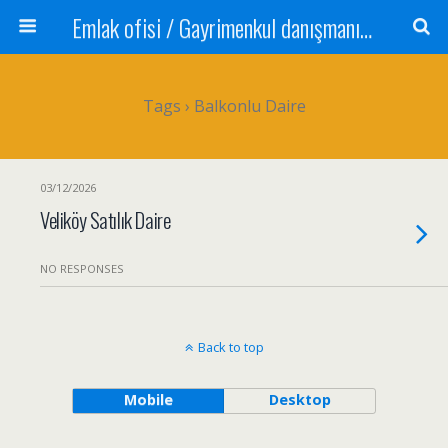
Emlak ofisi / Gayrimenkul danışmanı Satılık daire / Kiralık daire Satılık arsa / Tarla Satılık dükkan / Mağaza Devren satılık işyeri Depo ve antrepo Yatırım: Yatırımlık arsa
Tags › Balkonlu Daire
03/12/2026
Veliköy Satılık Daire
NO RESPONSES
Back to top
Mobile
Desktop