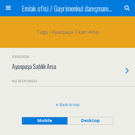
Emlak ofisi / Gayrimenkul danışmanı Satılık daire / Kiralık daire Satılık arsa / Tarla Satılık dükkan / Mağaza Devren satılık işyeri Depo ve antrepo Yatırım: Yatırımlık arsa
Tags › Ayazpaşa Ticari Arsa
03/02/2026
Ayaspaşa Satılık Arsa
NO RESPONSES
Back to top
Mobile
Desktop