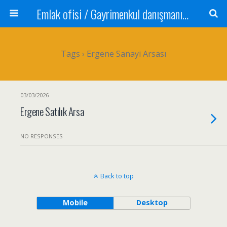
Emlak ofisi / Gayrimenkul danışmanı Satılık daire / Kiralık daire Satılık arsa / Tarla Satılık dükkan / Mağaza Devren satılık işyeri Depo ve antrepo Yatırım: Yatırımlık arsa
Tags › Ergene Sanayi Arsası
03/03/2026
Ergene Satılık Arsa
NO RESPONSES
Back to top
Mobile
Desktop