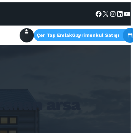
Facebook
X
Instagram
LinkedIn
YouTube
Çer Taş EmlakGayrimenkul Satışı
zanan arsa