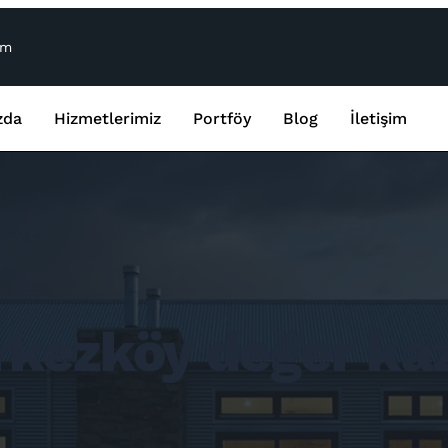
om
zda
Hizmetlerimiz
Portföy
Blog
İletişim
rkezköy değer ka