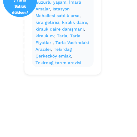
huzurlu yaşam
, 
İmarlı
Satılık
Arsalar
, 
İstasyon
dükkan /
Mahallesi satılık arsa
, 
Mağaza
kira getirisi
, 
kiralık daire
, 
Devren
kiralık daire danışmanı
, 
satılık
kiralık ev
, 
Tarla
, 
Tarla
işyeri Depo
Fiyatları
, 
Tarla Vasfındaki
ve antrepo
Yatırım:
Araziler
, 
Tekirdağ
Yatırımlık
Çerkezköy emlak
, 
arsa
Tekirdağ tarım arazisi