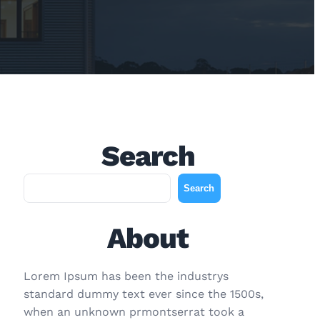
Search
A
Search
r
a
About
Lorem Ipsum has been the industrys
standard dummy text ever since the 1500s,
when an unknown prmontserrat took a