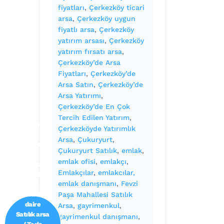
fiyatları
, 
Çerkezköy ticari
arsa
, 
Çerkezköy uygun
fiyatlı arsa
, 
Çerkezköy
yatırım arsası
, 
Çerkezköy
yatırım fırsatı arsa
, 
Çerkezköy’de Arsa
Fiyatları
, 
Çerkezköy’de
Arsa Satın
, 
Çerkezköy’de
Arsa Yatırımı
, 
Çerkezköy’de En Çok
Tercih Edilen Yatırım
, 
Emlak ofisi
Çerkezköyde Yatırımlık
/
Arsa
, 
Çukuryurt
, 
Gayrimenk
Çukuryurt Satılık
, 
emlak
, 
ul
emlak ofisi
, 
emlakçı
, 
danışmanı
Emlakçılar
, 
emlakcılar,
Satılık
emlak danışmanı
, 
Fevzi
daire /
Kiralık
Paşa Mahallesi Satılık
daire
Arsa
, 
gayrimenkul
, 
Satılık arsa
gayrimenkul danışmanı
, 
/ Tarla