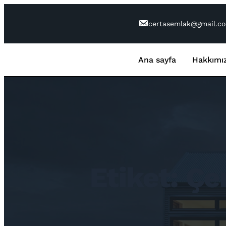
İçeriğe
geç
certasemlak@gmail.c
Ana sayfa
Hakkımı
Etiket:
Çe